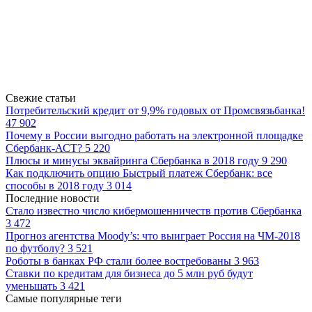
Свежие статьи
Потребительский кредит от 9,9% годовых от Промсвязьбанка!
47 902
Почему в России выгодно работать на электронной площадке
Сбербанк-АСТ?
5 220
Плюсы и минусы эквайринга Сбербанка в 2018 году
9 290
Как подключить опцию Быстрый платеж Сбербанк: все
способы в 2018 году
3 014
Последние новости
Стало известно число кибермошенничеств против Сбербанка
3 472
Прогноз агентства Moody’s: что выиграет Россия на ЧМ-2018
по футболу?
3 521
Роботы в банках РФ стали более востребованы
3 963
Ставки по кредитам для бизнеса до 5 млн руб будут
уменьшать
3 421
Самые популярные теги