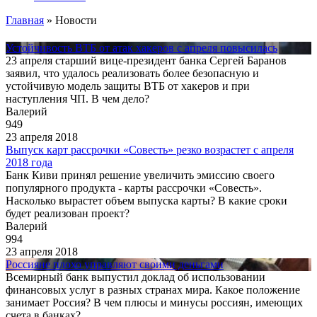
Главная
»
Новости
Устойчивость ВТБ от атак хакеров с апреля повысилась
23 апреля старший вице-президент банка Сергей Баранов
заявил, что удалось реализовать более безопасную и
устойчивую модель защиты ВТБ от хакеров и при
наступления ЧП. В чем дело?
Валерий
949
23 апреля 2018
Выпуск карт рассрочки «Совесть» резко возрастет с апреля
2018 года
Банк Киви принял решение увеличить эмиссию своего
популярного продукта - карты рассрочки «Совесть».
Насколько вырастет объем выпуска карты? В какие сроки
будет реализован проект?
Валерий
994
23 апреля 2018
Россияне плохо управляют своими деньгами
Всемирный банк выпустил доклад об использовании
финансовых услуг в разных странах мира. Какое положение
занимает Россия? В чем плюсы и минусы россиян, имеющих
счета в банках?