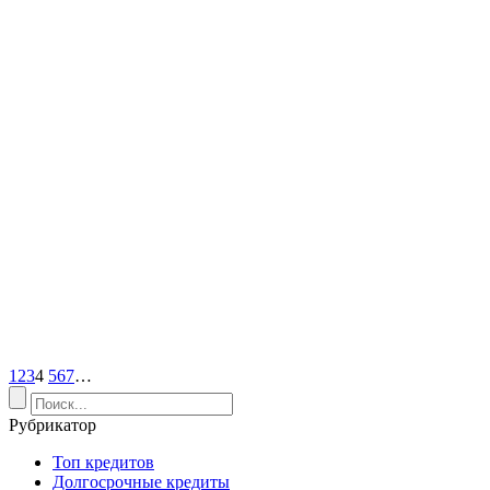
1
2
3
4
5
6
7
…
Рубрикатор
Топ кредитов
Долгосрочные кредиты