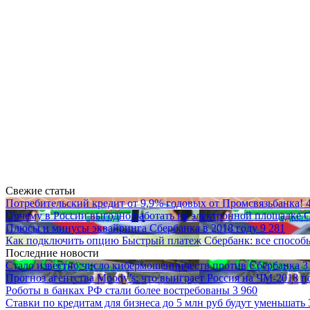
Свежие статьи
Потребительский кредит от 9,9% годовых от Промсвязьбанка!
Почему в России выгодно работать на электронной площадке
Плюсы и минусы эквайринга Сбербанка в 2018 году
9 281
Как подключить опцию Быстрый платеж Сбербанк: все способы
Последние новости
Стало известно число кибермошенничеств против Сбербанка
3
Прогноз агентства Moody’s: что выиграет Россия на ЧМ-2018 
Роботы в банках РФ стали более востребованы
3 960
Ставки по кредитам для бизнеса до 5 млн руб будут уменьшать