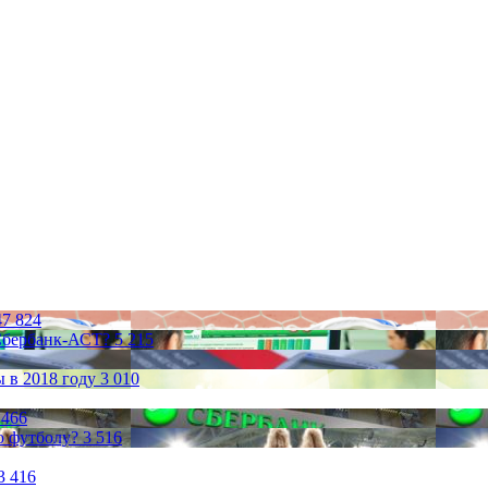
47 824
 Сбербанк-АСТ?
5 215
 в 2018 году
3 010
 466
по футболу?
3 516
3 416