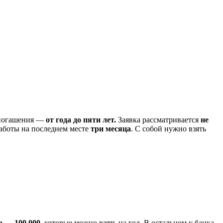
 погашения —
от года до пяти лет.
Заявка рассматривается
не
аботы на последнем месте
три месяца
. С собой нужно взять
а — 100 000
, которые можно взять на год. В остальном у банка