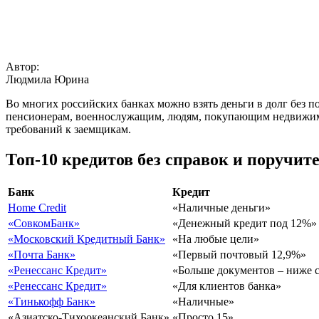
Автор:
Людмила Юрина
Во многих российских банках можно взять деньги в долг без 
пенсионерам, военнослужащим, людям, покупающим недвижимост
требований к заемщикам.
Топ-10 кредитов без справок и поручит
Банк
Кредит
Home Credit
«Наличные деньги»
«СовкомБанк»
«Денежный кредит под 12%»
«Московский Кредитный Банк»
«На любые цели»
«Почта Банк»
«Первый почтовый 12,9%»
«Ренессанс Кредит»
«Больше документов – ниже 
«Ренессанс Кредит»
«Для клиентов банка»
«Тинькофф Банк»
«Наличные»
«Азиатско-Тихоокеанский Банк»
«Просто 15»