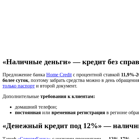
«Наличные деньги» — кредит без справ
Предложение банка
Home Credit
с процентной ставкой
11,9%-2
более суток
, поэтому забрать средства можно в день обращени
только паспорт
и второй документ.
Дополнительные
требования к клиентам:
домашний телефон;
постоянная
или
временная регистрация
в регионе обра
«Денежный кредит под 12%» — наличны
Тариф
«СовкомБанка»
с низкими процентами —
12%-17%
— н