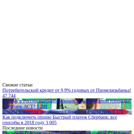
Свежие статьи
Потребительский кредит от 9,9% годовых от Промсвязьбанка!
47 744
Почему в России выгодно работать на электронной площадке
Сбербанк-АСТ?
5 209
Плюсы и минусы эквайринга Сбербанка в 2018 году
9 270
Как подключить опцию Быстрый платеж Сбербанк: все
способы в 2018 году
3 005
Последние новости
Стало известно число кибермошенничеств против Сбербанка