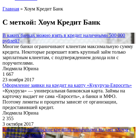
Главная
»
Хоум Кредит Банк
С меткой: Хоум Кредит Банк
В каких банках можно взять в кредит наличными 500 000
рублей?
Многие банки ограничивают клиентам максимальную сумму
кредита. Некоторые разрешает взять крупный займ только
зарплатным клиентам, с подтверждением дохода или с
поручителями.
Людмила Юрина
1 667
23 ноября 2017
Оформление заявки на кредит на карту «Кукуруза-Евросеть»
«Кукуруза» — универсальная банковская карта. Займы на
карточку выдает не сама «Евросеть», а банки и МФО.
Поэтому лимиты и проценты зависят от организации,
предоставившей кредит.
Людмила Юрина
2 355
3 октября 2017
Какие потребительские кредиты наличными выдает «Хоум
Кредит» населению