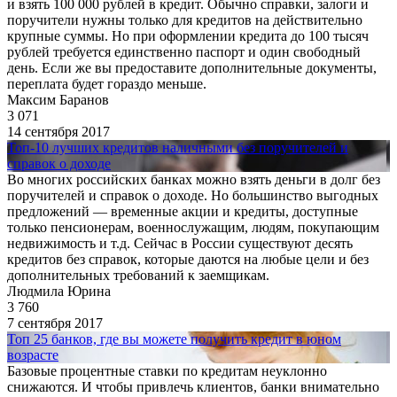
и взять 100 000 рублей в кредит. Обычно справки, залоги и
поручители нужны только для кредитов на действительно
крупные суммы. Но при оформлении кредита до 100 тысяч
рублей требуется единственно паспорт и один свободный
день. Если же вы предоставите дополнительные документы,
переплата будет гораздо меньше.
Максим Баранов
3 071
14 сентября 2017
Топ-10 лучших кредитов наличными без поручителей и
справок о доходе
Во многих российских банках можно взять деньги в долг без
поручителей и справок о доходе. Но большинство выгодных
предложений — временные акции и кредиты, доступные
только пенсионерам, военнослужащим, людям, покупающим
недвижимость и т.д. Сейчас в России существуют десять
кредитов без справок, которые даются на любые цели и без
дополнительных требований к заемщикам.
Людмила Юрина
3 760
7 сентября 2017
Топ 25 банков, где вы можете получить кредит в юном
возрасте
Базовые процентные ставки по кредитам неуклонно
снижаются. И чтобы привлечь клиентов, банки внимательно