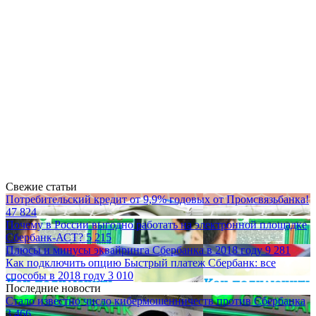
Свежие статьи
Потребительский кредит от 9,9% годовых от Промсвязьбанка!
47 824
Почему в России выгодно работать на электронной площадке
Сбербанк-АСТ?
5 215
Плюсы и минусы эквайринга Сбербанка в 2018 году
9 281
Как подключить опцию Быстрый платеж Сбербанк: все
способы в 2018 году
3 010
Последние новости
Стало известно число кибермошенничеств против Сбербанка
3 466