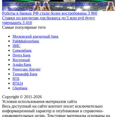
Прогноз агентства Moody’s: что выиграет Россия на ЧМ-2018
по футболу?
3 516
Роботы в банках РФ стали более востребованы
3 960
Ставки по кредитам для бизнеса до 5 млн руб будут
уменьшать
3 416
Самые популярные теги
Московский кредитный банк
Райффайзенбанк
НИС
Совкомбанк
Почта Банк
Восточный
Альфа-Банк
Ренессанс Кредит
Тинькофф Банк
ВТБ
ВТБ24
Сбербанк
Copyright © 2011-2026
Условия использования материалов сайта
Весь доступный на сайте контент носит исключительно
информационный характер и опубликован в справочно-
ознакомительных целях. Текстовые материалы основаны на