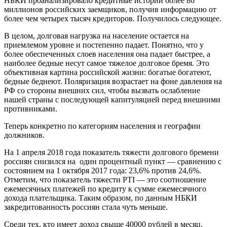
НБКИ проанализировало кредитные истории более 86
миллионов российских заемщиков, получив информацию от
более чем четырех тысяч кредиторов. Получилось следующее.
В целом, долговая нагрузка на население остается на
приемлемом уровне и постепенно падает. Понятно, что у
более обеспеченных слоев населения она падает быстрее, а
наиболее бедные несут самое тяжелое долговое бремя. Это
объективная картина российской жизни: богатые богатеют,
бедные беднеют. Поляризация возрастает на фоне давления на
РФ со стороны внешних сил, чтобы вызвать ослабление
нашей страны с последующей капитуляцией перед внешними
противниками.
Теперь конкретно по категориям населения и географии
должников.
На 1 апреля 2018 года показатель тяжести долгового бремени
россиян снизился на один процентный пункт — сравнению с
состоянием на 1 октября 2017 года: 23,6% против 24,6%.
Отметим, что показатель тяжести PTI — это соотношение
ежемесячных платежей по кредиту к сумме ежемесячного
дохода плательщика. Таким образом, по данным НБКИ
закредитованность россиян стала чуть меньше.
Среди тех, кто имеет доход свыше 40000 рублей в месяц,