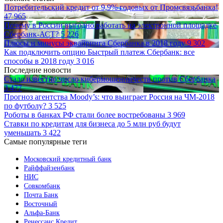
Потребительский кредит от 9,9% годовых от Промсвязьбанка!
47 965
Почему в России выгодно работать на электронной площадке
Сбербанк-АСТ?
5 226
Плюсы и минусы эквайринга Сбербанка в 2018 году
9 302
Как подключить опцию Быстрый платеж Сбербанк: все
способы в 2018 году
3 016
Последние новости
Стало известно число кибермошенничеств против Сбербанка
3 477
Прогноз агентства Moody’s: что выиграет Россия на ЧМ-2018
по футболу?
3 525
Роботы в банках РФ стали более востребованы
3 969
Ставки по кредитам для бизнеса до 5 млн руб будут
уменьшать
3 422
Самые популярные теги
Московский кредитный банк
Райффайзенбанк
НИС
Совкомбанк
Почта Банк
Восточный
Альфа-Банк
Ренессанс Кредит