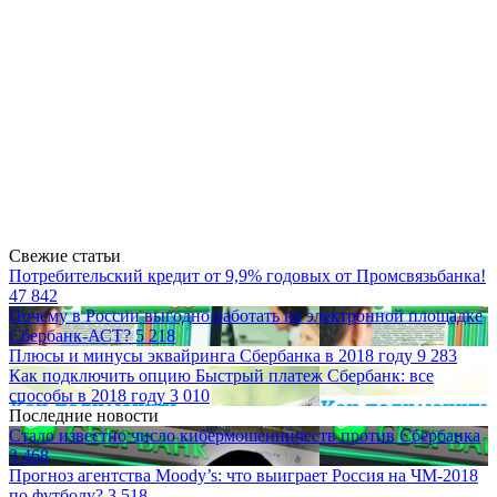
Свежие статьи
Потребительский кредит от 9,9% годовых от Промсвязьбанка!
47 842
Почему в России выгодно работать на электронной площадке
Сбербанк-АСТ?
5 218
Плюсы и минусы эквайринга Сбербанка в 2018 году
9 283
Как подключить опцию Быстрый платеж Сбербанк: все
способы в 2018 году
3 010
Последние новости
Стало известно число кибермошенничеств против Сбербанка
3 468
Прогноз агентства Moody’s: что выиграет Россия на ЧМ-2018
по футболу?
3 518