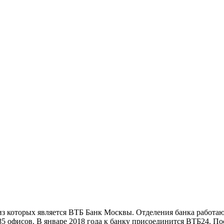
из которых является ВТБ Банк Москвы. Отделения банка работаю
85 офисов. В январе 2018 года к банку присоединится ВТБ24. По