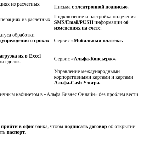
циях из расчетных
Письма
с электронной подписью.
Подключение и настройка получения
перациях из расчетных
SMS/Email/PUSH
информации
об
изменениях на счете.
атуса обработки
дупреждения о сроках
Сервис
«Мобильный платеж».
.
загрузка их в Excel
Сервис
«Альфа-Консьерж».
и сделок.
Управление международными
корпоративными картами и картами
Альфа-Cash Ультра.
личным кабинетом в «Альфа-Бизнес Онлайн» без проблем вести
о
прийти в офис
банка, чтобы
подписать договор
об открытии
еть
паспорт.