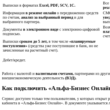
Все
Выписки в форматах
Excel, PDF, SCV, 1С.
реа
Информация
в режиме онлайн
о передвижении средств
СМС
по счетам,
анализ за выбранный период
и для
уве
выбранного партнера.
вып
Воз
Документы
в электронном виде
с электронно-цифровой
пла
подписью.
сче
Выписки
сроком до 5 лет,
в том числе
«планируемые
поступления»
(средства уже поступившие в банк, но не
зачисленные на расчетный счет).
Дебет/кредит.
Работа с валютой и
валютными счетами,
партнерами из други
внешнеэкономическую деятельность
(ВЭД).
Как подключить «Альфа-Бизнес Онлайн
Сервис доступен только тем пользователям, у которых откры
кабинета в «Альфа-Бизнес Онлайн». В документе указывается
л