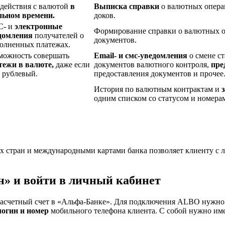
 действия с валютой
в
Выписка справки
о валютных опера
льном времени.
доков.
- и
электронные
Формирование справки о валютных о
домления
получателей о
документов.
олненных платежах.
можность совершать
Email- и смс-уведомления
о смене ст
тежи в валюте,
даже если
документов валютного контроля,
пре
т рублевый.
предоставления документов и прочее
История по валютным контрактам и
одним списком со статусом и номерам
х стран и международными картами банка позволяет клиенту с 
» и войти в личный кабинет
т расчетный счет в «Альфа-Банке». Для подключения ALBO нужн
огин и номер
мобильного телефона клиента. С собой нужно им