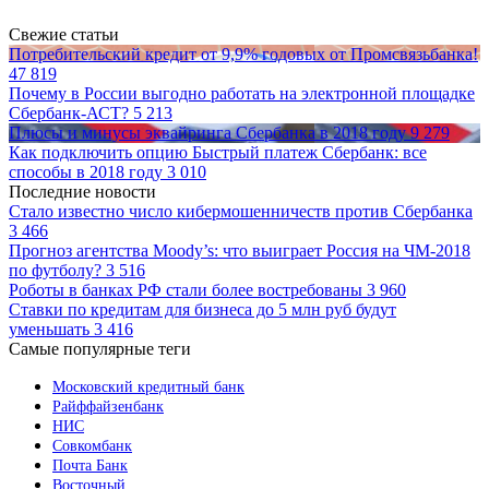
Свежие статьи
Потребительский кредит от 9,9% годовых от Промсвязьбанка!
47 819
Почему в России выгодно работать на электронной площадке
Сбербанк-АСТ?
5 213
Плюсы и минусы эквайринга Сбербанка в 2018 году
9 279
Как подключить опцию Быстрый платеж Сбербанк: все
способы в 2018 году
3 010
Последние новости
Стало известно число кибермошенничеств против Сбербанка
3 466
Прогноз агентства Moody’s: что выиграет Россия на ЧМ-2018
по футболу?
3 516
Роботы в банках РФ стали более востребованы
3 960
Ставки по кредитам для бизнеса до 5 млн руб будут
уменьшать
3 416
Самые популярные теги
Московский кредитный банк
Райффайзенбанк
НИС
Совкомбанк
Почта Банк
Восточный