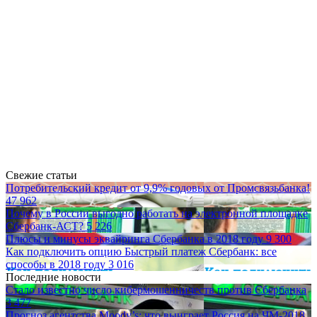
Свежие статьи
Потребительский кредит от 9,9% годовых от Промсвязьбанка!
47 962
Почему в России выгодно работать на электронной площадке
Сбербанк-АСТ?
5 226
Плюсы и минусы эквайринга Сбербанка в 2018 году
9 300
Как подключить опцию Быстрый платеж Сбербанк: все
способы в 2018 году
3 016
Последние новости
Стало известно число кибермошенничеств против Сбербанка
3 477
Прогноз агентства Moody’s: что выиграет Россия на ЧМ-2018