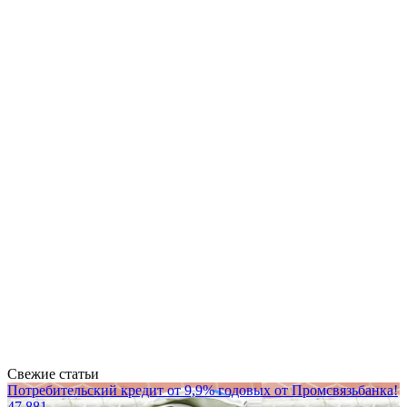
Свежие статьи
Потребительский кредит от 9,9% годовых от Промсвязьбанка!
47 881