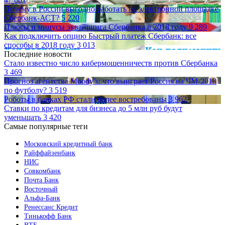
Почему в России выгодно работать на электронной площадке
Сбербанк-АСТ?
5 220
Плюсы и минусы эквайринга Сбербанка в 2018 году
9 289
Как подключить опцию Быстрый платеж Сбербанк: все
способы в 2018 году
3 013
Последние новости
Стало известно число кибермошенничеств против Сбербанка
3 469
Прогноз агентства Moody’s: что выиграет Россия на ЧМ-2018
по футболу?
3 519
Роботы в банках РФ стали более востребованы
3 962
Ставки по кредитам для бизнеса до 5 млн руб будут
уменьшать
3 420
Самые популярные теги
Московский кредитный банк
Райффайзенбанк
НИС
Совкомбанк
Почта Банк
Восточный
Альфа-Банк
Ренессанс Кредит
Тинькофф Банк