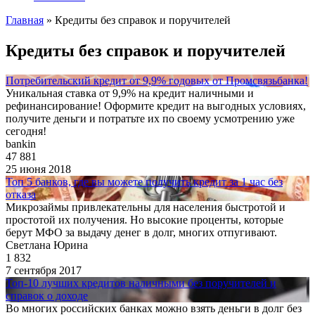
Главная
»
Кредиты без справок и поручителей
Кредиты без справок и поручителей
Потребительский кредит от 9,9% годовых от Промсвязьбанка!
Уникальная ставка от 9,9% на кредит наличными и
рефинансирование! Оформите кредит на выгодных условиях,
получите деньги и потратьте их по своему усмотрению уже
сегодня!
bankin
47 881
25 июня 2018
Топ 5 банков, где вы можете получить кредит за 1 час без
отказа
Микрозаймы привлекательны для населения быстротой и
простотой их получения. Но высокие проценты, которые
берут МФО за выдачу денег в долг, многих отпугивают.
Светлана Юрина
1 832
7 сентября 2017
Топ-10 лучших кредитов наличными без поручителей и
справок о доходе
Во многих российских банках можно взять деньги в долг без