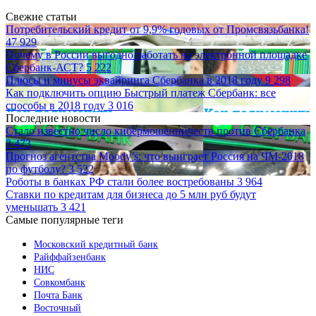
Свежие статьи
Потребительский кредит от 9,9% годовых от Промсвязьбанка!
47 929
Почему в России выгодно работать на электронной площадке
Сбербанк-АСТ?
5 222
Плюсы и минусы эквайринга Сбербанка в 2018 году
9 298
Как подключить опцию Быстрый платеж Сбербанк: все
способы в 2018 году
3 016
Последние новости
Стало известно число кибермошенничеств против Сбербанка
3 473
Прогноз агентства Moody’s: что выиграет Россия на ЧМ-2018
по футболу?
3 522
Роботы в банках РФ стали более востребованы
3 964
Ставки по кредитам для бизнеса до 5 млн руб будут
уменьшать
3 421
Самые популярные теги
Московский кредитный банк
Райффайзенбанк
НИС
Совкомбанк
Почта Банк
Восточный