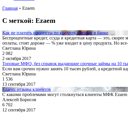
Главная
»
Ezaem
С меткой: Ezaem
Как не платить проценты по кредиту, взятому в банке
Беспроцентные кредит, ссуда и кредитная карта — это, скорее
оплаты, стоят дороже — % уже входит в цену продукта. Но все
Светлана Юрина
2 082
2 октября 2017
Топовые МФО, без справок выдающие срочные займы на 10 ты
Если вам срочно нужно занять 10 тысяч рублей, а кредитной ка
Светлана Юрина
1 536
13 сентября 2017
Ezaem: отзывы клиентов
С какими проблемами могут столкнуться клиенты МФК Ezaem 
Алексей Борисов
6 702
12 сентября 2017