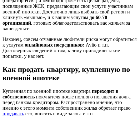
(оператор НИС) и «Молодостроя» есть целые разделы,
посвященные ЖСК, предлагающим свои услуги участникам
военной ипотеки. Достаточно лишь выбрать свой регион и
кликнуть «мышью», и к вашим услугам
до 60-70
организаций
, готовых облагодетельствовать вас жильем за
ваши деньги.
Наконец, совсем отчаянные любители риска могут обратиться
к услугам
онлайновых посредников:
Avito и т.п.
Достоверных сведений о том, к чему приводили такие
попытки, у нас нет.
Как продать квартиру, купленную по
военной ипотеке
Купленная по военной ипотеке квартира
переходит в
собственность
покупателя после полного погашения долга
перед банком-кредитором. Распространено мнение, что
именно с этого момента собственник жилья обретает право
продавать
его, вносить в виде залога и т.п.