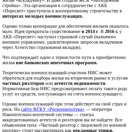
жилье «вскладчину». И даже создали ЖСК «Молодежная
стройка». Эта организация в сотрудничестве с АКБ
«Пересвет» приступила к кооперативному строительству в
интересах молодых военнослужащих.
Однако только кооперации для обеспечения жильем оказалось
мало. Идея прекратила существование
в 2014 г
. В
2016 г.
у
АКБ «Пересвет» наступил страховой случай (назначено
внешнее управление, удовлетворение запросов вкладчиков
через Агентство страхования вкладов).
Что подтверждает идею о тернистости пути к приобретению
жилья
вне банковских ипотечных программ.
Теоретически военнослужащий-участник НИС может
обратиться для подбора жилья на вторичном рынке к услугам
частных риэлторов
или
агентств недвижимости
.
Нормативная база НИС предусматривают оплату такого рода
услуг из средств, поступающих на счета военнослужащего.
Однако военнослужащий при этом действует на свой страх и
риск. На
сайте ФГКУ «Росвоенипотека»
— оператора
Накопительно-ипотечной системы — списка
аккредитованных агентств и риэлторов вы не найдете. Все
объявления типа: «Частный риэлтор с лицензией по военной
ипотеке» стоит рассматривать как
рекламные трюки.