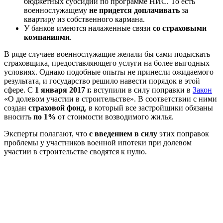
бюджетных субсидий по программе НИС. То есть
военнослужащему
не придется доплачивать
за
квартиру из собственного кармана.
У банков имеются налаженные связи
со страховыми
компаниями
.
В ряде случаев военнослужащие желали бы сами подыскать
страховщика, предоставляющего услуги на более выгодных
условиях. Однако подобные опыты не принесли ожидаемого
результата, и государство решило навести порядок в этой
сфере. С
1 января 2017 г.
вступили в силу поправки в
Закон
«О долевом участии в строительстве». В соответствии с ними
создан
страховой фонд
, в который все застройщики обязаны
вносить
по 1%
от стоимости возводимого жилья.
Эксперты полагают, что
с введением в силу
этих поправок
проблемы у участников военной ипотеки при долевом
участии в строительстве сводятся к нулю.