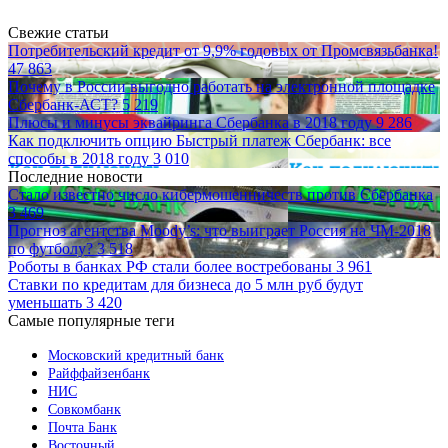
Свежие статьи
Потребительский кредит от 9,9% годовых от Промсвязьбанка!
47 863
Почему в России выгодно работать на электронной площадке
Сбербанк-АСТ?
5 219
Плюсы и минусы эквайринга Сбербанка в 2018 году
9 286
Как подключить опцию Быстрый платеж Сбербанк: все
способы в 2018 году
3 010
Последние новости
Стало известно число кибермошенничеств против Сбербанка
3 469
Прогноз агентства Moody’s: что выиграет Россия на ЧМ-2018
по футболу?
3 518
Роботы в банках РФ стали более востребованы
3 961
Ставки по кредитам для бизнеса до 5 млн руб будут
уменьшать
3 420
Самые популярные теги
Московский кредитный банк
Райффайзенбанк
НИС
Совкомбанк
Почта Банк
Восточный