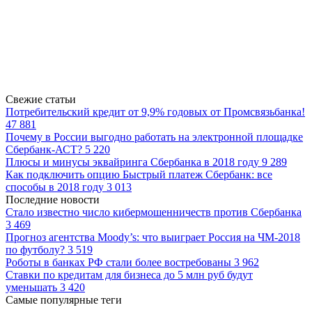
Свежие статьи
Потребительский кредит от 9,9% годовых от Промсвязьбанка!
47 881
Почему в России выгодно работать на электронной площадке
Сбербанк-АСТ?
5 220
Плюсы и минусы эквайринга Сбербанка в 2018 году
9 289
Как подключить опцию Быстрый платеж Сбербанк: все
способы в 2018 году
3 013
Последние новости
Стало известно число кибермошенничеств против Сбербанка
3 469
Прогноз агентства Moody’s: что выиграет Россия на ЧМ-2018
по футболу?
3 519
Роботы в банках РФ стали более востребованы
3 962
Ставки по кредитам для бизнеса до 5 млн руб будут
уменьшать
3 420
Самые популярные теги