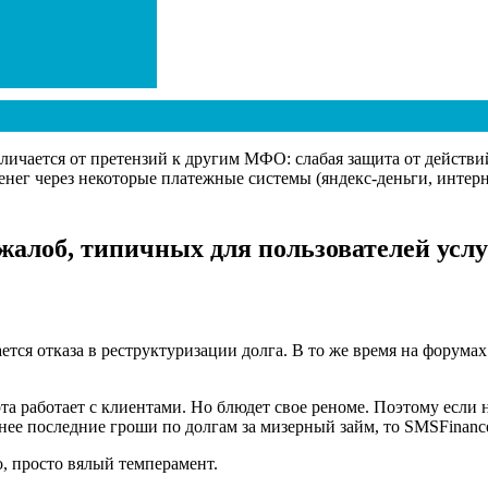
личается от претензий к другим МФО: слабая защита от действ
денег через некоторые платежные системы (яндекс-деньги, инт
алоб, типичных для пользователей усл
тся отказа в реструктуризации долга. В то же время на форума
рта работает с клиентами. Но блюдет свое реноме. Поэтому если
з нее последние гроши по долгам за мизерный займ, то SMSFinanc
, просто вялый темперамент.