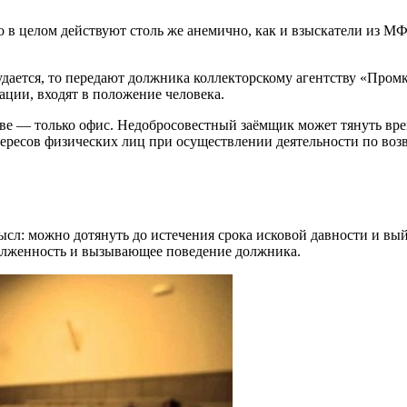
 в целом действуют столь же анемично, как и взыскатели из МФ
удается, то передают должника коллекторскому агентству «Про
ации, входят в положение человека.
кве — только офис. Недобросовестный заёмщик может тянуть вр
тересов физических лиц при осуществлении деятельности по возв
.
сл: можно дотянуть до истечения срока исковой давности и вый
адолженность и вызывающее поведение должника.