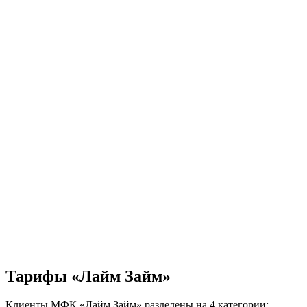
Тарифы «Лайм Займ»
Клиенты МФК «Лайм Займ» разделены на 4 категории: