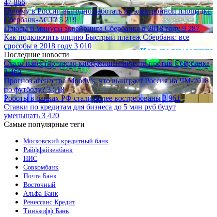
47 866
Почему в России выгодно работать на электронной площадке
Сбербанк-АСТ?
5 219
Плюсы и минусы эквайринга Сбербанка в 2018 году
9 287
Как подключить опцию Быстрый платеж Сбербанк: все
способы в 2018 году
3 010
Последние новости
Стало известно число кибермошенничеств против Сбербанка
3 469
Прогноз агентства Moody’s: что выиграет Россия на ЧМ-2018
по футболу?
3 518
Роботы в банках РФ стали более востребованы
3 961
Ставки по кредитам для бизнеса до 5 млн руб будут
уменьшать
3 420
Самые популярные теги
Московский кредитный банк
Райффайзенбанк
НИС
Совкомбанк
Почта Банк
Восточный
Альфа-Банк
Ренессанс Кредит
Тинькофф Банк