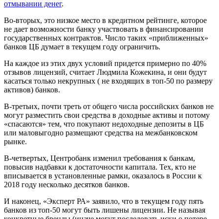
отмывании денег
.
Во-вторых, это низкое место в кредитном рейтинге, которое
не дает возможности банку участвовать в финансировании
государственных контрактов. Число таких «приближенных»
банков ЦБ думает в текущем году ограничить.
На каждое из этих двух условий придется примерно по 40%
отзывов лицензий, считает Людмила Кожекина, и они будут
касаться только некрупных ( не входящих в топ-50 по размеру
активов) банков.
В-третьих, почти треть от общего числа российских банков не
могут разместить свои средства в доходные активы и потому
«спасаются» тем, что покупают недоходные депозиты в ЦБ
или маловыгодно размещают средства на межбанковском
рынке.
В-четвертых, Центробанк изменил требования к банкам,
повысив надбавки к достаточности капитала. Тех, кто не
вписывается в установленные рамки, оказалось в России к
2018 году несколько десятков банков.
И наконец, «Эксперт РА» заявило, что в текущем году пять
банков из топ-50 могут быть лишены лицензии. Не называя
конкретные бренды (иначе могут последовать иски о потере