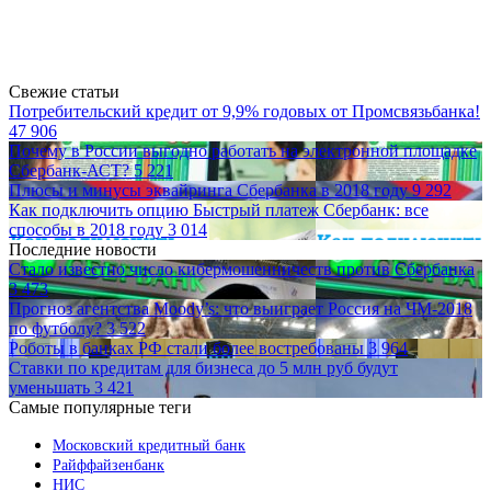
Свежие статьи
Потребительский кредит от 9,9% годовых от Промсвязьбанка!
47 906
Почему в России выгодно работать на электронной площадке
Сбербанк-АСТ?
5 221
Плюсы и минусы эквайринга Сбербанка в 2018 году
9 292
Как подключить опцию Быстрый платеж Сбербанк: все
способы в 2018 году
3 014
Последние новости
Стало известно число кибермошенничеств против Сбербанка
3 473
Прогноз агентства Moody’s: что выиграет Россия на ЧМ-2018
по футболу?
3 522
Роботы в банках РФ стали более востребованы
3 964
Ставки по кредитам для бизнеса до 5 млн руб будут
уменьшать
3 421
Самые популярные теги
Московский кредитный банк
Райффайзенбанк
НИС