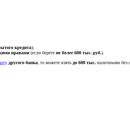
рытого кредита
);
кими правами
(если берете
не более 600 тыс. руб.
).
арту
другого банка
, то можете взять
до 600 тыс.
наличными без с