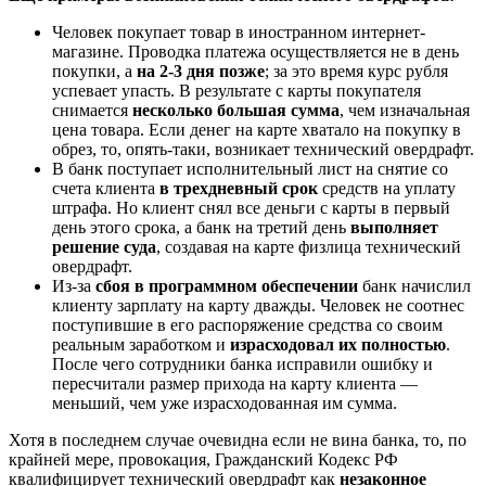
Человек покупает товар в иностранном интернет-
магазине. Проводка платежа осуществляется не в день
покупки, а
на 2-3 дня позже
; за это время курс рубля
успевает упасть. В результате с карты покупателя
снимается
несколько большая сумма
, чем изначальная
цена товара. Если денег на карте хватало на покупку в
обрез, то, опять-таки, возникает технический овердрафт.
В банк поступает исполнительный лист на снятие со
счета клиента
в трехдневный срок
средств на уплату
штрафа. Но клиент снял все деньги с карты в первый
день этого срока, а банк на третий день
выполняет
решение суда
, создавая на карте физлица технический
овердрафт.
Из-за
сбоя в программном обеспечении
банк начислил
клиенту зарплату на карту дважды. Человек не соотнес
поступившие в его распоряжение средства со своим
реальным заработком и
израсходовал их полностью
.
После чего сотрудники банка исправили ошибку и
пересчитали размер прихода на карту клиента —
меньший, чем уже израсходованная им сумма.
Хотя в последнем случае очевидна если не вина банка, то, по
крайней мере, провокация, Гражданский Кодекс РФ
квалифицирует технический овердрафт как
незаконное