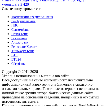
Ставки по кредитам для бизнеса до 5 млн руб будут
уменьшать
3 420
Самые популярные теги
Московский кредитный банк
Райффайзенбанк
НИС
Совкомбанк
Почта Банк
Восточный
Альфа-Банк
Ренессанс Кредит
Тинькофф Банк
ВТБ
ВТБ24
Сбербанк
Copyright © 2011-2026
Условия использования материалов сайта
Весь доступный на сайте контент носит исключительно
информационный характер и опубликован в справочно-
ознакомительных целях. Текстовые материалы основаны на
личной точке зрения автора. Фактические данные сайта
приведены на основании сведений, найденных в открытых
источниках интернета.
При копировании материалов сайта ссылка на BankInRussia.ru