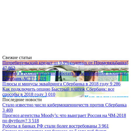
Свежие статьи
Потребительский кредит от 9,9% годовых от Промсвязьбанка!
47 862
Почему в России выгодно работать на электронной площадке
Сбербанк-АСТ?
5 219
Плюсы и минусы эквайринга Сбербанка в 2018 году
9 286
Как подключить опцию Быстрый платеж Сбербанк: все
способы в 2018 году
3 010
Последние новости
Стало известно число кибермошенничеств против Сбербанка
3 469
Прогноз агентства Moody’s: что выиграет Россия на ЧМ-2018
по футболу?
3 518
Роботы в банках РФ стали более востребованы
3 961