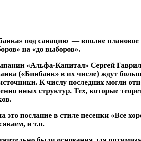
нбанка» под санацию — вполне плановое 
боров» на «до выборов».
омпании «Альфа-Капитал» Сергей Гаври
банка («Бинбанк» в их числе) ждут боль
источники. К числу последних могли отн
енно иных структур. Тех, которые теор
ков.
 это послание в стиле песенки «Все хор
якаем, и т.п.
твительно были основания для оптимизм