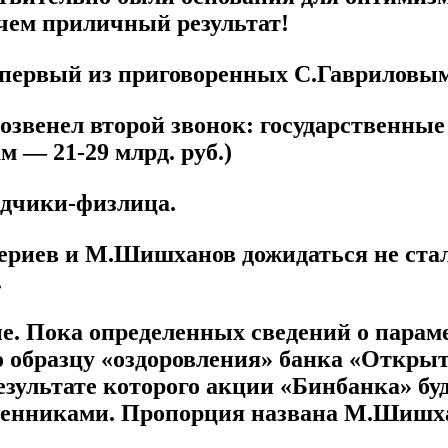
чем приличный результат!
л первый из приговоренных С.Гаврилов
звенел второй звонок: государственные
м — 21-29 млрд. руб.)
адчики-физлица.
Гуцериев и М.Шишханов дожидаться не ста
.
ие. Пока определенных сведений о парам
 по образцу «оздоровления» банка «Откры
езультате которого акции «Бинбанка» бу
венниками. Пропорция названа М.Шишх