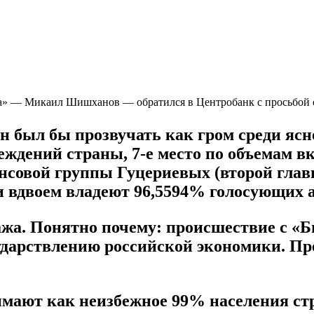
нка» — Микаил Шишханов — обратился в Центробанк с просьбой о
 был бы прозвучать как гром среди ясн
дений страны, 7-е место по объемам вкл
совой группы Гуцериевых (второй гла
 вдвоем владеют 96,5594% голосующих а
ажа. Понятно почему: происшествие с 
сударствлению российской экономики. П
нимают как неизбежное 99% населения с