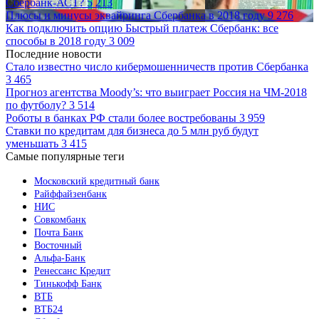
Сбербанк-АСТ?
5 213
Плюсы и минусы эквайринга Сбербанка в 2018 году
9 276
Как подключить опцию Быстрый платеж Сбербанк: все
способы в 2018 году
3 009
Последние новости
Стало известно число кибермошенничеств против Сбербанка
3 465
Прогноз агентства Moody’s: что выиграет Россия на ЧМ-2018
по футболу?
3 514
Роботы в банках РФ стали более востребованы
3 959
Ставки по кредитам для бизнеса до 5 млн руб будут
уменьшать
3 415
Самые популярные теги
Московский кредитный банк
Райффайзенбанк
НИС
Совкомбанк
Почта Банк
Восточный
Альфа-Банк
Ренессанс Кредит
Тинькофф Банк
ВТБ
ВТБ24