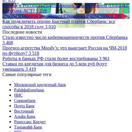
47 855
Почему в России выгодно работать на электронной площадке
Сбербанк-АСТ?
5 219
Плюсы и минусы эквайринга Сбербанка в 2018 году
9 286
Как подключить опцию Быстрый платеж Сбербанк: все
способы в 2018 году
3 010
Последние новости
Стало известно число кибермошенничеств против Сбербанка
3 468
Прогноз агентства Moody’s: что выиграет Россия на ЧМ-2018
по футболу?
3 518
Роботы в банках РФ стали более востребованы
3 961
Ставки по кредитам для бизнеса до 5 млн руб будут
уменьшать
3 419
Самые популярные теги
Московский кредитный банк
Райффайзенбанк
НИС
Совкомбанк
Почта Банк
Восточный
Альфа-Банк
Ренессанс Кредит
Тинькофф Банк