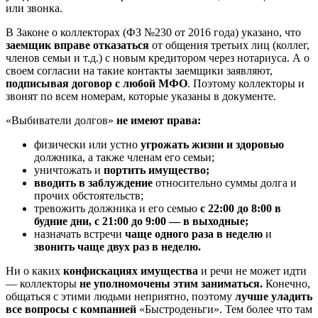
или звонка.
В Законе о коллекторах (ФЗ №230 от 2016 года) указано, что
заемщик вправе отказаться
от общения третьих лиц (коллег,
членов семьи и т.д.) с новым кредитором через нотариуса. А о
своем согласии на такие контакты заемщики заявляют,
подписывая договор с любой МФО
. Поэтому коллекторы и
звонят по всем номерам, которые указаны в документе.
«Выбиватели долгов»
не имеют права:
физически или устно
угрожать жизни и здоровью
должника, а также членам его семьи;
уничтожать и
портить имущество;
вводить в заблуждение
относительно суммы долга и
прочих обстоятельств;
тревожить должника и его семью
с 22:00 до 8:00 в
будние дни, с 21:00 до 9:00 — в выходные;
назначать встречи
чаще одного раза в неделю
и
звонить чаще двух раз в неделю.
Ни о каких
конфискациях имущества
и речи не может идти
— коллекторы
не уполномочены этим заниматься.
Конечно,
общаться с этими людьми неприятно, поэтому
лучше уладить
все вопросы с компанией
«Быстроденьги». Тем более что там