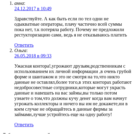
анна
:
24.12.2017 в 10:49
Здравствуйте. А как быть если по тел одни не
одыкватные операторы, плачу частично всей суммы
пока нет, т.к потеряла работу. Почему не предложили
рестукторизацию сами, ведь я не отказываюсь платить
Ответить
Ольга
:
26.05.2018 в 09:33
Ужасная контора!,угрожают друзьям,родственникам с
использованием их личной информации ,в очень грубой
форме и шантажом и это не смотря на то,что никто
данные не оставлял,более того,в этих конторах работают
недобросовестные сотрудники,которые могут украсть
данные и навешать на вас займы,вы только потом
узнаете о том,что должны кучу денег когда вам начнут
угрожать коллекторы и ничего вы им не докажете,ни в
коем случае не обращайтесь в данные фирмы за
займами,лучше устройтесь еще на одну работу!
Ответить