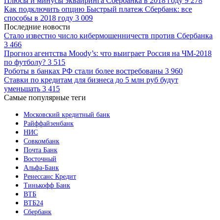
Плюсы и минусы эквайринга Сбербанка в 2018 году
9 278
Как подключить опцию Быстрый платеж Сбербанк: все
способы в 2018 году
3 009
Последние новости
Стало известно число кибермошенничеств против Сбербанка
3 466
Прогноз агентства Moody’s: что выиграет Россия на ЧМ-2018
по футболу?
3 515
Роботы в банках РФ стали более востребованы
3 960
Ставки по кредитам для бизнеса до 5 млн руб будут
уменьшать
3 415
Самые популярные теги
Московский кредитный банк
Райффайзенбанк
НИС
Совкомбанк
Почта Банк
Восточный
Альфа-Банк
Ренессанс Кредит
Тинькофф Банк
ВТБ
ВТБ24
Сбербанк