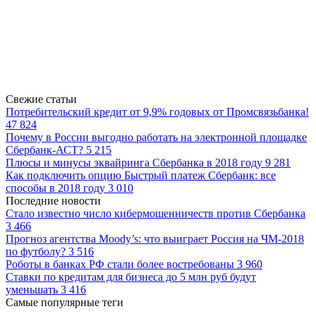
Свежие статьи
Потребительский кредит от 9,9% годовых от Промсвязьбанка!
47 824
Почему в России выгодно работать на электронной площадке
Сбербанк-АСТ?
5 215
Плюсы и минусы эквайринга Сбербанка в 2018 году
9 281
Как подключить опцию Быстрый платеж Сбербанк: все
способы в 2018 году
3 010
Последние новости
Стало известно число кибермошенничеств против Сбербанка
3 466
Прогноз агентства Moody’s: что выиграет Россия на ЧМ-2018
по футболу?
3 516
Роботы в банках РФ стали более востребованы
3 960
Ставки по кредитам для бизнеса до 5 млн руб будут
уменьшать
3 416
Самые популярные теги