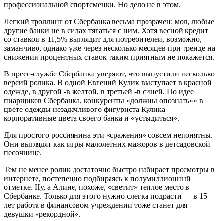
профессиональной спортсменки. Но дело не в этом.
Легкий троллинг от Сбербанка весьма прозрачен: мол, любые
другие банки не в силах тягаться с ним. Хотя весной кредит
со ставкой в 11,5% выглядит для потребителей, возможно,
заманчиво, однако уже через несколько месяцев при тренде на
снижении процентных ставок таким приятным не покажется.
В пресс-службе Сбербанка уверяют, что выпустили несколько
версий ролика. В одной Евгений Кулик выступает в красной
одежде, в другой -в желтой, в третьей -в синей. По идее
пиарщиков Сбербанка, конкуренты «должны опознать»» в
цвете одежды незадачливого фигуриста Кулика
корпоративные цвета своего банка и «устыдиться».
Для простого россиянина эти «сражения» совсем непонятны.
Они выглядят как игры малолетних мажоров в детсадовской
песочнице.
Тем не менее ролик достаточно быстро набирает просмотры в
интернете, постепенно подбираясь к полумиллионный
отметке. Ну, а Алине, похоже, «светит» теплое место в
Сбербанке. Только для этого нужно слегка подрасти — в 15
лет работа в финансовом учреждении тоже станет для
девушки «рекордной».