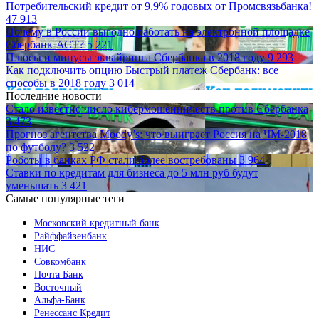
Потребительский кредит от 9,9% годовых от Промсвязьбанка!
47 913
Почему в России выгодно работать на электронной площадке
Сбербанк-АСТ?
5 221
Плюсы и минусы эквайринга Сбербанка в 2018 году
9 293
Как подключить опцию Быстрый платеж Сбербанк: все
способы в 2018 году
3 014
Последние новости
Стало известно число кибермошенничеств против Сбербанка
3 473
Прогноз агентства Moody’s: что выиграет Россия на ЧМ-2018
по футболу?
3 522
Роботы в банках РФ стали более востребованы
3 964
Ставки по кредитам для бизнеса до 5 млн руб будут
уменьшать
3 421
Самые популярные теги
Московский кредитный банк
Райффайзенбанк
НИС
Совкомбанк
Почта Банк
Восточный
Альфа-Банк
Ренессанс Кредит