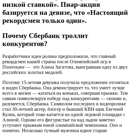
низкой ставкой». Пиар-акция
базируется на девизе, что «Настоящий
рекордсмен только один».
Почему Сбербанк троллит
конкурентов?
Разработчики идеи ролика предположили, что главный
рекордсмен нашей страны после Олимпийский игр в
Пхенчхане — это Алина Загитова, выигравшая одну из двух
российских золотых медалей.
Поэтому 15-летняя девушка получила предложение отсняться
в видео Сбербанка. Она демонстрирует то, что умеет лучше
всего в жизни — кататься на коньках, совершая прыжки. Тем
самым символизируя победу над конкурентами — своими и,
разумеется, Сбербанка. Символом последних в видеоролике
стал 30-летний актер, блогер и бывший КВН-щик Евгений
Кулик, который тоже катается на одной ледовой площадке с
Алиной. Однако его фигуристые па над льдом заметно
уступают прыжкам юной олимпийской чемпионки. Оно и
понятно. Несколько тучный мужчина вдвое старше