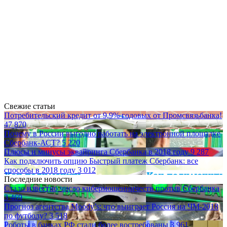
Свежие статьи
Потребительский кредит от 9,9% годовых от Промсвязьбанка!
47 870
Почему в России выгодно работать на электронной площадке
Сбербанк-АСТ?
5 220
Плюсы и минусы эквайринга Сбербанка в 2018 году
9 287
Как подключить опцию Быстрый платеж Сбербанк: все
способы в 2018 году
3 012
Последние новости
Стало известно число кибермошенничеств против Сбербанка
3 469
Прогноз агентства Moody’s: что выиграет Россия на ЧМ-2018
по футболу?
3 518
Роботы в банках РФ стали более востребованы
3 961