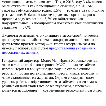
мошенников иметь с ними дело. Так, в 2016 году 3,4% заявок
были отклонены как потенциально опасные, а в 2017-м
таковых зафиксировано только 1,5% — то есть в два с лишним
раза меньше. Небанковские же кредитные организации в
прошлом году отклонили 5,7% онлайн-заявок как
подозрительные. В позапрошлом показатель был практически
таким же — 5,6%.
Эксперты отметили, что криминал в массе своей применяет
для получения онлайн-займа в микрофинансовой компании
достаточно простой метод — пытается оформить заем по
чужому паспорту или путем
предоставления украденных
персональных данных
.
Генеральный директор MoneyMan Ирина Хорошко считает,
что в отличие от банков сервисы МФО по выдаче займов
через интернет в минувшие два года не столь активно
работали против потенциальных преступников, поэтому и
чаще становились их жертвами. Однако с каждым годом
уровень работы с обратившимися за займами клиентами в
режиме онлайн станет все более глубоким, а проверки
клиентов изощреннее — современные технологии позволяют.