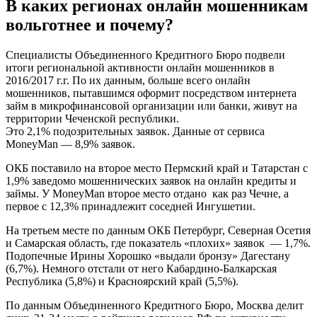
В каких регионах онлайн мошенникам
вольготнее и почему?
Специалисты Объединенного Кредитного Бюро подвели
итоги региональной активности онлайн мошенников в
2016/2017 г.г. По их данным, больше всего онлайн
мошенников, пытавшимся оформит посредством интернета
займ в микрофинансовой организации или банки, живут на
территории Чеченской республики.
Это 2,1% подозрительных заявок. Данные от сервиса
MoneyMan — 8,9% заявок.
ОКБ поставило на второе место Пермский край и Татарстан с
1,9% заведомо мошеннических заявок на онлайн кредиты и
займы. У MoneyMan второе место отдано как раз Чечне, а
первое с 12,3% принадлежит соседней Ингушетии.
На третьем месте по данным ОКБ Петербург, Северная Осетия
и Самарская область, где показатель «плохих» заявок — 1,7%.
Подопечные Ирины Хорошко «выдали бронзу» Дагестану
(6,7%). Немного отстали от него Кабардино-Балкарская
Республика (5,8%) и Красноярский край (5,5%).
По данным Объединенного Кредитного Бюро, Москва делит