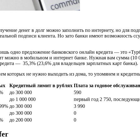
лучение денег в долг можно заполнить по интернету, но для под
альной подписи клиента. Но зато банки имеют возможность ссу
 лишь одно предложение банковского онлайн кредита — это «Тур
 можно в мобильном и интернет банке. Нужная вам сумма (10 00
редита — 35,3% (23,6% для владельцев зарплатных карт банка).
ием которых не нужно выходить из дома, то упомянем и кредитны
ых
Кредитный лимит в рублях
Плата за годовое обслуживан
9%
до 300 000
590
до 1 000 000
первый год 2 750, последующ
,99%
до 300 000
3 990
до 300 000
0
9%
до 200 000
0
fer