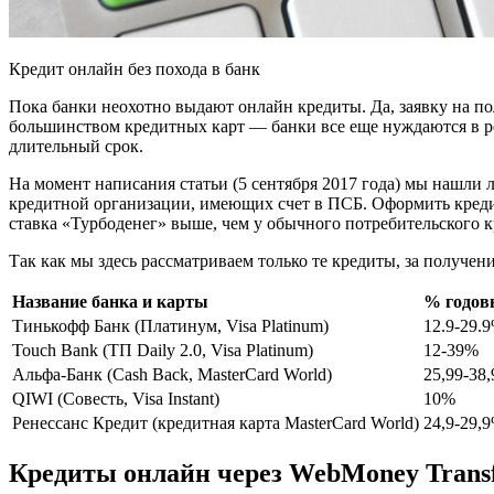
Кредит онлайн без похода в банк
Пока банки неохотно выдают онлайн кредиты. Да, заявку на по
большинством кредитных карт — банки все еще нуждаются в ре
длительный срок.
На момент написания статьи (5 сентября 2017 года) мы нашли
кредитной организации, имеющих счет в ПСБ. Оформить кредит
ставка «Турбоденег» выше, чем у обычного потребительского к
Так как мы здесь рассматриваем только те кредиты, за получен
Название банка и карты
% годов
Тинькофф Банк (Платинум, Visa Platinum)
12.9-29.
Touch Bank (ТП Daily 2.0, Visa Platinum)
12-39%
Альфа-Банк (Cash Back, MasterCard World)
25,99-38
QIWI (Совесть, Visa Instant)
10%
Ренессанс Кредит (кредитная карта MasterCard World)
24,9-29,
Кредиты онлайн через WebMoney Trans