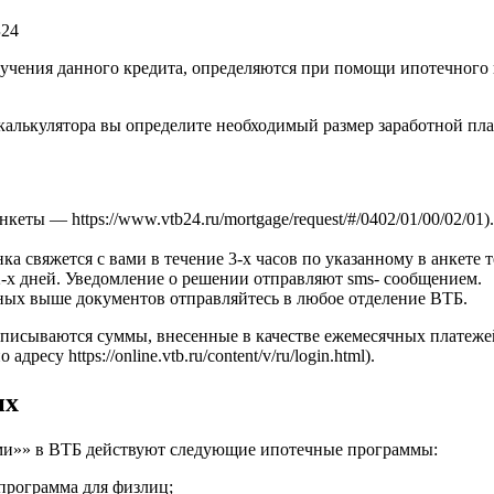
Б24
лучения данного кредита, определяются при помощи ипотечного 
калькулятора вы определите необходимый размер заработной пла
нкеты — https://www.vtb24.ru/mortgage/request/#/0402/01/00/02/0
ка свяжется с вами в течение 3-х часов по указанному в анкете т
2-х дней. Уведомление о решении отправляют sms- сообщением.
ных выше документов отправляйтесь в любое отделение ВТБ.
списываются суммы, внесенные в качестве ежемесячных платеже
су https://online.vtb.ru/content/v/ru/login.html).
их
ми»» в ВТБ действуют следующие ипотечные программы:
программа для физлиц;