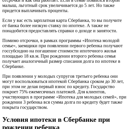
отсрочки и как она работает. Если в семье появился второй
малыш, льготный срок увеличивается до 5 лет. Но также
придется выплачивать проценты.
Если у вас есть зарплатная карта Сбербанка, то вы получите
от банка более низкую ставку по ипотеке. А также не
понадобится предоставлять справки о доходе и занятости.
Помимо отсрочки, в рамках программы «Ипотека молодой
семье», заемщики при появлении первого ребенка получают
госсубсидию на погашение стоимости ипотечного жилья
площадью 18 кв.м. При рождении второго ребенка семья
получает аналогичный размер списания долга по ипотеке в
Сбербанке.
При появлении у молодых супругов третьего ребенка они
могут воспользоваться ипотекой Сбербанка сроком до 30 лет,
при этом не делая первый взнос по кредиту. Государство
покроет 75% ежемесячных платежей. Для клиентов,
участвующих в программе «Ипотека для молодых семей», при
рождении 3 ребенка вся сумма долга по кредиту будет также
покрыта государством.
Условия ипотеки в Сбербанке при
рождении ребенка