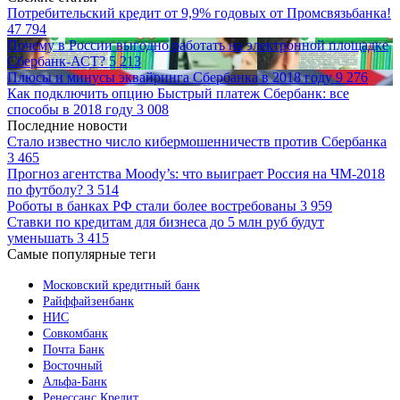
Потребительский кредит от 9,9% годовых от Промсвязьбанка!
47 794
Почему в России выгодно работать на электронной площадке
Сбербанк-АСТ?
5 213
Плюсы и минусы эквайринга Сбербанка в 2018 году
9 276
Как подключить опцию Быстрый платеж Сбербанк: все
способы в 2018 году
3 008
Последние новости
Стало известно число кибермошенничеств против Сбербанка
3 465
Прогноз агентства Moody’s: что выиграет Россия на ЧМ-2018
по футболу?
3 514
Роботы в банках РФ стали более востребованы
3 959
Ставки по кредитам для бизнеса до 5 млн руб будут
уменьшать
3 415
Самые популярные теги
Московский кредитный банк
Райффайзенбанк
НИС
Совкомбанк
Почта Банк
Восточный
Альфа-Банк
Ренессанс Кредит