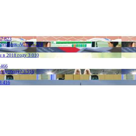
47 823
 Сбербанк-АСТ?
5 214
 в 2018 году
3 010
 466
по футболу?
3 516
3 416