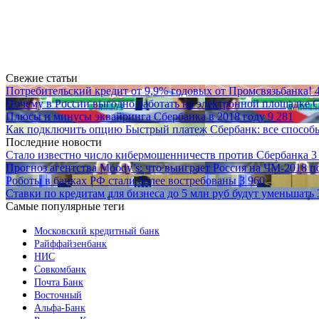
Свежие статьи
Потребительский кредит от 9,9% годовых от Промсвязьбанка!
Почему в России выгодно работать на электронной площадке
Плюсы и минусы эквайринга Сбербанка в 2018 году
9 281
Как подключить опцию Быстрый платеж Сбербанк: все способы
Последние новости
Стало известно число кибермошенничеств против Сбербанка
3
Прогноз агентства Moody’s: что выиграет Россия на ЧМ-2018 
Роботы в банках РФ стали более востребованы
3 960
Ставки по кредитам для бизнеса до 5 млн руб будут уменьшать
Самые популярные теги
Московский кредитный банк
Райффайзенбанк
НИС
Совкомбанк
Почта Банк
Восточный
Альфа-Банк