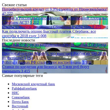
Свежие статьи
Потребительский кредит от 9,9% годовых от Промсвязьбанка!
47 777
Почему в России выгодно работать на электронной площадке
Сбербанк-АСТ?
5 212
Плюсы и минусы эквайринга Сбербанка в 2018 году
9 275
Как подключить опцию Быстрый платеж Сбербанк: все
способы в 2018 году
3 008
Последние новости
Стало известно число кибермошенничеств против Сбербанка
3 465
Прогноз агентства Moody’s: что выиграет Россия на ЧМ-2018
по футболу?
3 514
Роботы в банках РФ стали более востребованы
3 959
Ставки по кредитам для бизнеса до 5 млн руб будут
уменьшать
3 415
Самые популярные теги
Московский кредитный банк
Райффайзенбанк
НИС
Совкомбанк
Почта Банк
Восточный