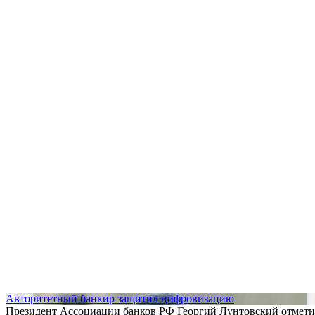
Авторитетный банкир защитил цифровизацию
Президент Ассоциации банков РФ Георгий Лунтовский отметил,