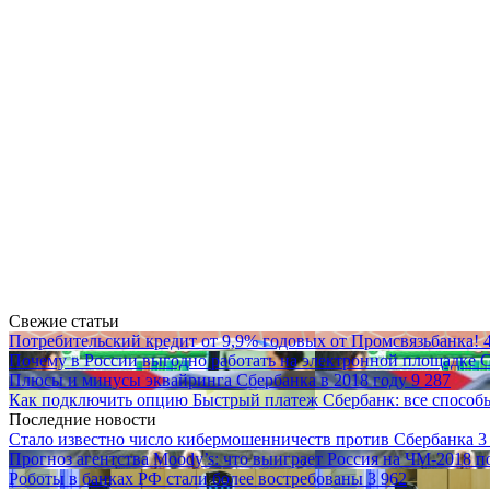
Свежие статьи
Потребительский кредит от 9,9% годовых от Промсвязьбанка!
Почему в России выгодно работать на электронной площадке
Плюсы и минусы эквайринга Сбербанка в 2018 году
9 287
Как подключить опцию Быстрый платеж Сбербанк: все способы
Последние новости
Стало известно число кибермошенничеств против Сбербанка
3
Прогноз агентства Moody’s: что выиграет Россия на ЧМ-2018 
Роботы в банках РФ стали более востребованы
3 962