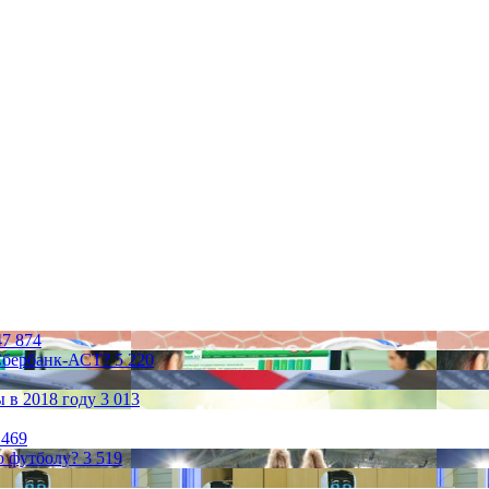
47 874
 Сбербанк-АСТ?
5 220
 в 2018 году
3 013
 469
по футболу?
3 519