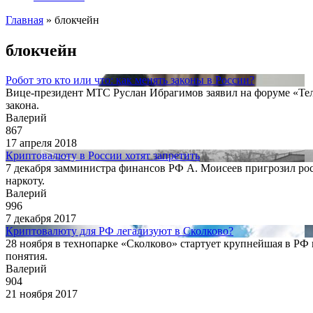
Главная
»
блокчейн
блокчейн
Робот это кто или что: как менять законы в России?
Вице-президент МТС Руслан Ибрагимов заявил на форуме «Теле
закона.
Валерий
867
17 апреля 2018
Криптовалюту в России хотят запретить
7 декабря замминистра финансов РФ А. Моисеев пригрозил рос
наркоту.
Валерий
996
7 декабря 2017
Криптовалюту для РФ легализуют в Сколково?
28 ноября в технопарке «Сколково» стартует крупнейшая в РФ
понятия.
Валерий
904
21 ноября 2017